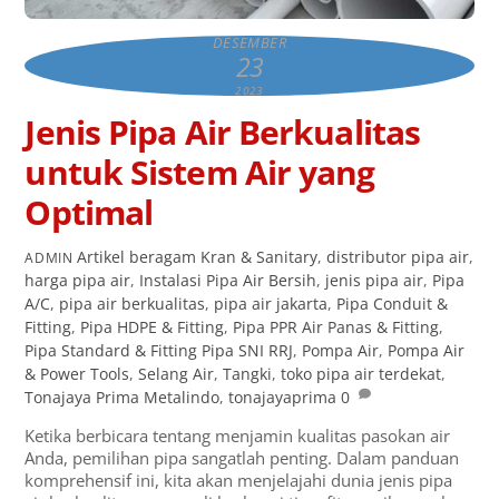
DESEMBER
23
2023
Jenis Pipa Air Berkualitas
untuk Sistem Air yang
Optimal
Artikel
beragam Kran & Sanitary
,
distributor pipa air
,
ADMIN
harga pipa air
,
Instalasi Pipa Air Bersih
,
jenis pipa air
,
Pipa
A/C
,
pipa air berkualitas
,
pipa air jakarta
,
Pipa Conduit &
Fitting
,
Pipa HDPE & Fitting
,
Pipa PPR Air Panas & Fitting
,
Pipa Standard & Fitting Pipa SNI RRJ
,
Pompa Air
,
Pompa Air
& Power Tools
,
Selang Air
,
Tangki
,
toko pipa air terdekat
,
Tonajaya Prima Metalindo
,
tonajayaprima
0
Ketika berbicara tentang menjamin kualitas pasokan air
Anda, pemilihan pipa sangatlah penting. Dalam panduan
komprehensif ini, kita akan menjelajahi dunia jenis pipa