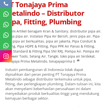
PT Tonajaya Prima
Metalindo – Distributor
Pipa, Fitting, Plumbing
Artikel
beragam Kran & Sanitary
,
distributor pipa air
,
ADMIN
harga pipa air
,
Instalasi Pipa Air Bersih
,
jenis pipa air
,
Pipa
A/C
,
pipa air berkualitas
,
pipa air jakarta
,
Pipa Conduit &
Fitting
,
Pipa HDPE & Fitting
,
Pipa PPR Air Panas & Fitting
,
Pipa Standard & Fitting Pipa SNI RRJ
,
Pompa Air
,
Pompa Air
& Power Tools
,
Selang Air
,
Tangki
,
toko pipa air terdekat
,
Tonajaya Prima Metalindo
,
tonajayaprima
0
Industri pembangunan di Indonesia tidak dapat
dipisahkan dari peran penting PT Tonajaya Prima
Metalindo sebagai distributor terkemuka untuk pipa,
fitting, dan perlengkapan plumbing. Dalam tulisan ini, kita
akan menyelami keberhasilan perusahaan ini dalam
menyediakan produk berkualitas tinggi yang mendukung
kemajuan berbagai sektor.