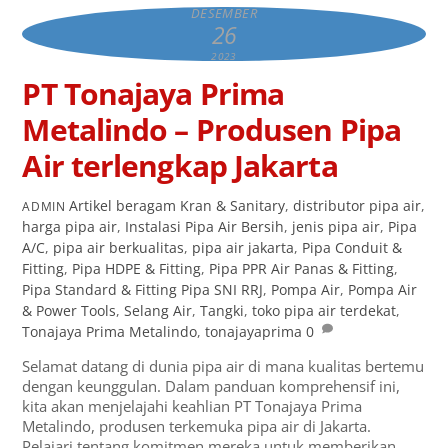
DESEMBER
26
2023
PT Tonajaya Prima
Metalindo – Produsen Pipa
Air terlengkap Jakarta
Artikel
beragam Kran & Sanitary
,
distributor pipa air
,
ADMIN
harga pipa air
,
Instalasi Pipa Air Bersih
,
jenis pipa air
,
Pipa
A/C
,
pipa air berkualitas
,
pipa air jakarta
,
Pipa Conduit &
Fitting
,
Pipa HDPE & Fitting
,
Pipa PPR Air Panas & Fitting
,
Pipa Standard & Fitting Pipa SNI RRJ
,
Pompa Air
,
Pompa Air
& Power Tools
,
Selang Air
,
Tangki
,
toko pipa air terdekat
,
Tonajaya Prima Metalindo
,
tonajayaprima
0
Selamat datang di dunia pipa air di mana kualitas bertemu
dengan keunggulan. Dalam panduan komprehensif ini,
kita akan menjelajahi keahlian PT Tonajaya Prima
Metalindo, produsen terkemuka pipa air di Jakarta.
Pelajari tentang komitmen mereka untuk memberikan