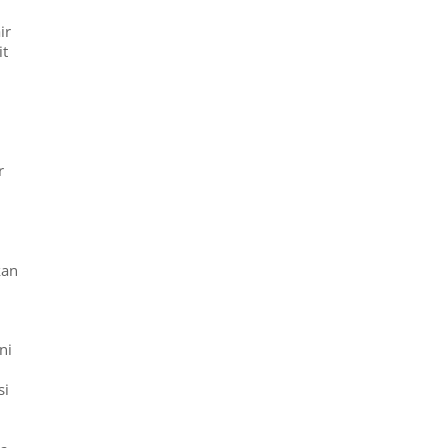
ir
it
r
kan
ni
si