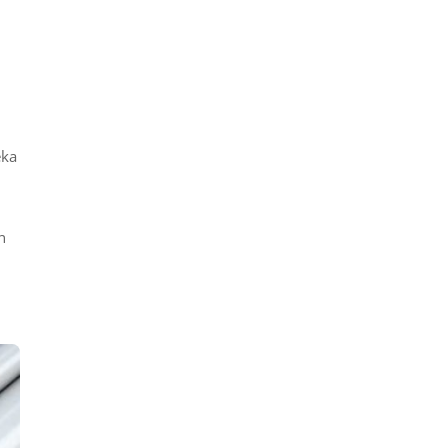
eka
n