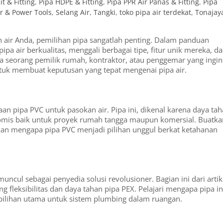
t & Fitting
,
Pipa HDPE & Fitting
,
Pipa PPR Air Panas & Fitting
,
Pipa
r & Power Tools
,
Selang Air
,
Tangki
,
toko pipa air terdekat
,
Tonajay
n air Anda, pemilihan pipa sangatlah penting. Dalam panduan
pipa air berkualitas, menggali berbagai tipe, fitur unik mereka, d
da seorang pemilik rumah, kontraktor, atau penggemar yang ingin
untuk membuat keputusan yang tepat mengenai pipa air.
n pipa PVC untuk pasokan air. Pipa ini, dikenal karena daya ta
nomis baik untuk proyek rumah tangga maupun komersial. Buatka
emukan mengapa pipa PVC menjadi pilihan unggul berkat ketahanan
uncul sebagai penyedia solusi revolusioner. Bagian ini dari artik
ng fleksibilitas dan daya tahan pipa PEX. Pelajari mengapa pipa in
lihan utama untuk sistem plumbing dalam ruangan.