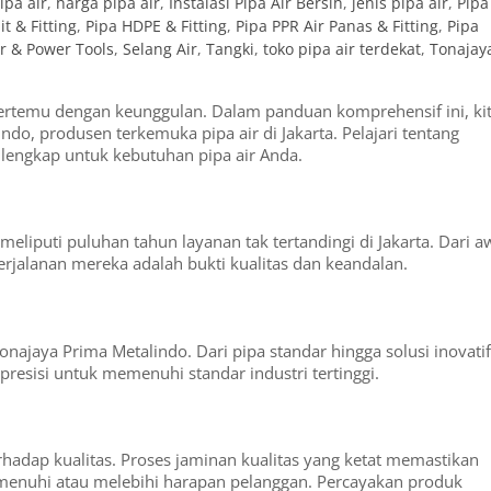
ipa air
,
harga pipa air
,
Instalasi Pipa Air Bersih
,
jenis pipa air
,
Pipa
t & Fitting
,
Pipa HDPE & Fitting
,
Pipa PPR Air Panas & Fitting
,
Pipa
r & Power Tools
,
Selang Air
,
Tangki
,
toko pipa air terdekat
,
Tonajay
 bertemu dengan keunggulan. Dalam panduan komprehensif ini, ki
ndo, produsen terkemuka pipa air di Jakarta. Pelajari tentang
lengkap untuk kebutuhan pipa air Anda.
eliputi puluhan tahun layanan tak tertandingi di Jakarta. Dari a
rjalanan mereka adalah bukti kualitas dan keandalan.
onajaya Prima Metalindo. Dari pipa standar hingga solusi inovatif
presisi untuk memenuhi standar industri tertinggi.
hadap kualitas. Proses jaminan kualitas yang ketat memastikan
 memenuhi atau melebihi harapan pelanggan. Percayakan produk