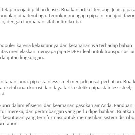
etap menjadi pilihan klasik. Buatkan artikel tentang: Jenis pipa a
eandalan pipa tembaga. Temukan mengapa pipa ini menjadi favor
n, dengan tambahan sifat antimikroba.
in populer karena kekuatannya dan ketahanannya terhadap bahan
alitas menjelaskan mengapa pipa HDPE ideal untuk transportasi ai
lanjutan lingkungan.
 tahan lama, pipa stainless steel menjadi pusat perhatian. Buat
ap ketahanan korosi dan daya tarik estetika pipa stainless steel,
si.
 kunci dalam efisiensi dan keamanan pasokan air Anda. Panduan i
itur mereka, dan pertimbangan yang perlu diperhatikan. Buatkan
tlah keputusan yang terinformasi untuk memastikan sistem distribu
un-tahun.