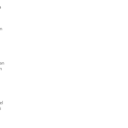
a
an
han
n
el
i