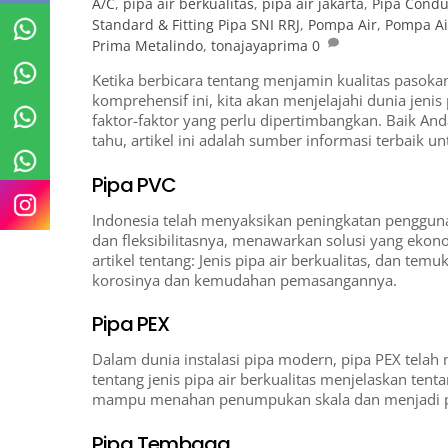
A/C
,
pipa air berkualitas
,
pipa air jakarta
,
Pipa Condui
Standard & Fitting Pipa SNI RRJ
,
Pompa Air
,
Pompa Ai
Prima Metalindo
,
tonajayaprima
0
Ketika berbicara tentang menjamin kualitas pasoka
komprehensif ini, kita akan menjelajahi dunia jenis 
faktor-faktor yang perlu dipertimbangkan. Baik An
tahu, artikel ini adalah sumber informasi terbaik 
Pipa PVC
Indonesia telah menyaksikan peningkatan penggunaa
dan fleksibilitasnya, menawarkan solusi yang eko
artikel tentang: Jenis pipa air berkualitas, dan t
korosinya dan kemudahan pemasangannya.
Pipa PEX
Dalam dunia instalasi pipa modern, pipa PEX telah m
tentang jenis pipa air berkualitas menjelaskan tenta
mampu menahan penumpukan skala dan menjadi pi
Pipa Tembaga