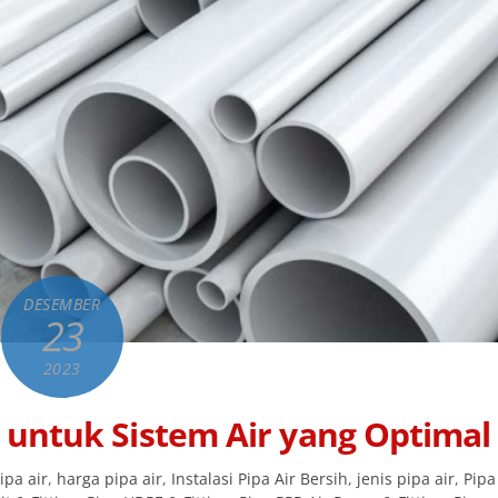
DESEMBER
23
2023
as untuk Sistem Air yang Optimal
ipa air
,
harga pipa air
,
Instalasi Pipa Air Bersih
,
jenis pipa air
,
Pipa