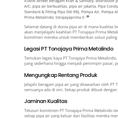
Artikel
beragam Kran & Sanitary
,
distributor p
ADMIN
A/C
,
pipa air berkualitas
,
pipa air jakarta
,
Pipa Condui
Standard & Fitting Pipa SNI RRJ
,
Pompa Air
,
Pompa Ai
Prima Metalindo
,
tonajayaprima
0
Selamat datang di dunia pipa air di mana kualitas
akan menjelajahi keahlian PT Tonajaya Prima Metali
komitmen mereka untuk memberikan solusi paling 
Legasi PT Tonajaya Prima Metalindo
Temukan legasi kaya PT Tonajaya Prima Metalindo, m
yang sederhana hingga menjadi pemimpin pasar, pe
Mengungkap Rentang Produk
Jelajahi beragam pipa air yang ditawarkan oleh PT T
semuanya ada di sini. Setiap produk dibuat dengan 
Jaminan Kualitas
Telusuri komitmen PT Tonajaya Prima Metalindo ter
setiap pipa air yang keluar dari fasilitas mereka